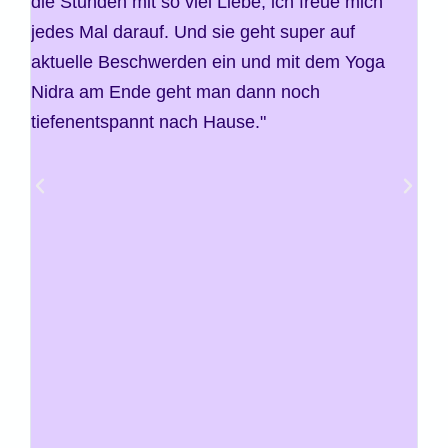
die Stunden mit so viel Liebe, ich freue mich
kan
jedes Mal darauf. Und sie geht super auf
mot
aktuelle Beschwerden ein und mit dem Yoga
ist
Nidra am Ende geht man dann noch
um 
tiefenentspannt nach Hause."