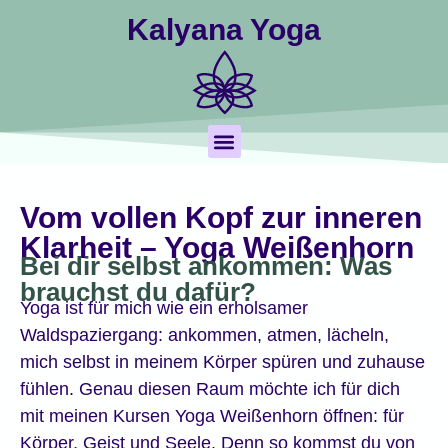
Kalyana Yoga
Vom vollen Kopf zur inneren
Yoga Nidra
Termine & Buchung
Klarheit – Yoga Weißenhorn
Bei dir selbst ankommen: Was
brauchst du dafür?
Yoga ist für mich wie ein erholsamer
Waldspaziergang: ankommen, atmen, lächeln,
mich selbst in meinem Körper spüren und zuhause
fühlen. Genau diesen Raum möchte ich für dich
mit meinen Kursen Yoga Weißenhorn öffnen: für
Körper, Geist und Seele. Denn so kommst du von